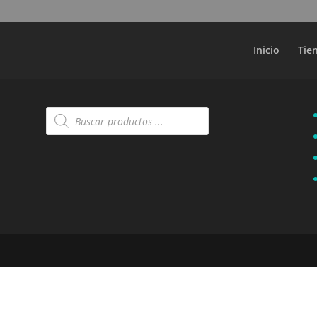
Búsqueda
de
productos
Inicio
Tie
Búsqueda
de
productos