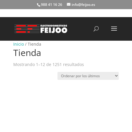
988 41 16 26
info@feijoo.es
Búsqueda
de
productos
Inicio
/ Tienda
Tienda
Ordenado
Mostrando 1–12 de 1251 resultados
por
los
últimos