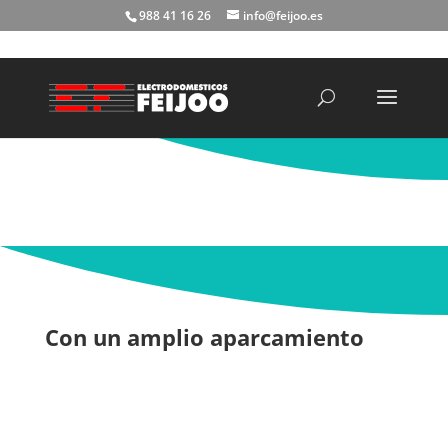
988 41 16 26
info@feijoo.es
Búsqueda
de
productos
Con un amplio aparcamiento