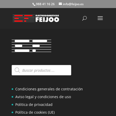
988 41 16 26
info@feijoo.es
Búsqueda
de
productos
Búsqueda
de
productos
Condiciones generales de contratación
Aviso legal y condiciones de uso
Politica de privacidad
Política de cookies (UE)