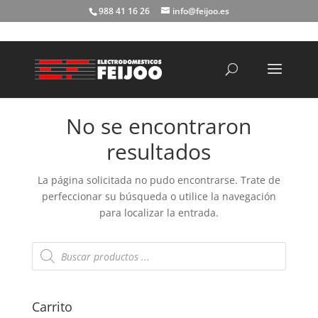
988 41 16 26
info@feijoo.es
Búsqueda
de
productos
No se encontraron
resultados
La página solicitada no pudo encontrarse. Trate de
perfeccionar su búsqueda o utilice la navegación
para localizar la entrada.
Búsqueda
de
productos
Carrito