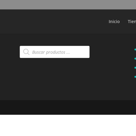
Búsqueda
de
productos
Inicio
Tie
Búsqueda
de
productos