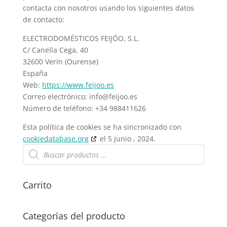
contacta con nosotros usando los siguientes datos
de contacto:
ELECTRODOMÉSTICOS FEIJÓO, S.L.
C/ Canella Cega, 40
32600 Verín (Ourense)
España
Web:
https://www.feijoo.es
Correo electrónico:
info@
feijoo.es
Número de teléfono: +34 988411626
Esta política de cookies se ha sincronizado con
cookiedatabase.org
el 5 junio , 2024.
Búsqueda
de
productos
Carrito
Categorías del producto