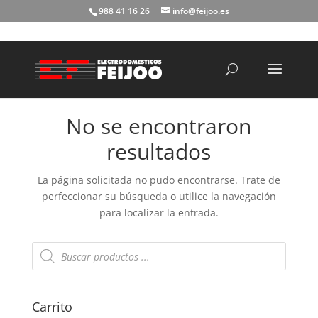
988 41 16 26
info@feijoo.es
Búsqueda
de
productos
No se encontraron
resultados
La página solicitada no pudo encontrarse. Trate de
perfeccionar su búsqueda o utilice la navegación
para localizar la entrada.
Búsqueda
de
productos
Carrito