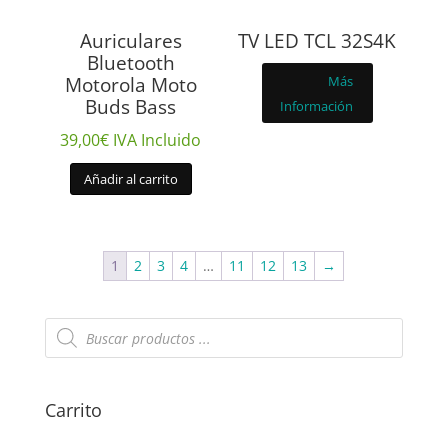
Auriculares
TV LED TCL 32S4K
Bluetooth
Motorola Moto
Más
Buds Bass
Información
39,00
€
IVA Incluido
Añadir al carrito
1
2
3
4
…
11
12
13
→
Búsqueda
de
productos
Carrito