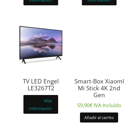
Información
Información
TV LED Engel
Smart-Box XiaomI
LE3267T2
Mi Stick 4K 2nd
Gen
Más
59,90
€
IVA Incluido
Información
Añadir al carrito