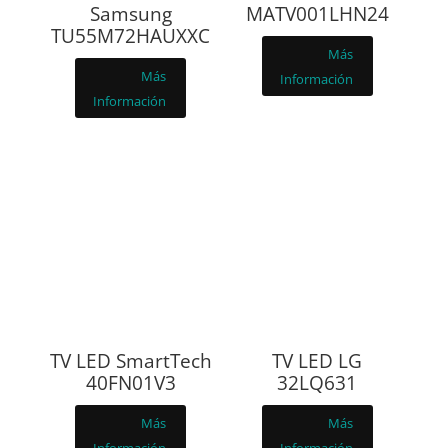
Samsung
MATV001LHN24
TU55M72HAUXXC
Más
Más
Información
Información
TV LED SmartTech
TV LED LG
40FN01V3
32LQ631
Más
Más