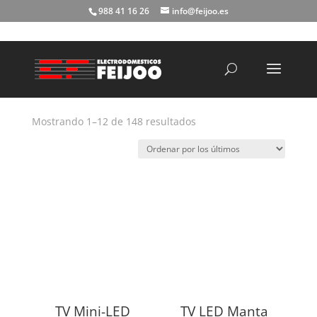
988 41 16 26
info@feijoo.es
Búsqueda
de
productos
Ordenado
Mostrando 1–12 de 148 resultados
por
los
últimos
TV Mini-LED
TV LED Manta