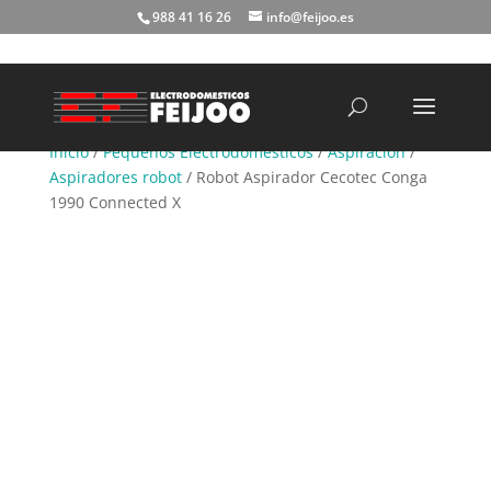
988 41 16 26
info@feijoo.es
Búsqueda
de
productos
Inicio
/
Pequeños Electrodomésticos
/
Aspiración
/
Aspiradores robot
/ Robot Aspirador Cecotec Conga
1990 Connected X