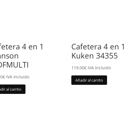
fetera 4 en 1
Cafetera 4 en 1
hnson
Kuken 34355
OFMULTI
119,00
€
IVA Incluido
00
€
IVA Incluido
Añadir al carrito
dir al carrito