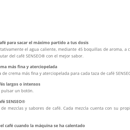
afé para sacar el máximo partido a tus dosis
uitativamente el agua caliente, mediante 45 boquillas de aroma, 
utar del café SENSEO® con el mejor sabor.
ema más fina y aterciopelada
pa de crema más fina y aterciopelada para cada taza de café SENS
fés largos o intensos
o pulsar un botón.
café SENSEO®
e mezclas y sabores de café. Cada mezcla cuenta con su propio 
 el café cuando la máquina se ha calentado