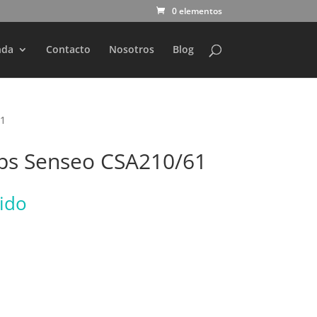
0 elementos
nda
Contacto
Nosotros
Blog
61
ips Senseo CSA210/61
uido