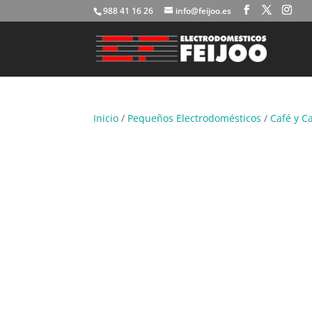
988 41 16 26
info@feijoo.es
Inicio
/
Pequeños Electrodomésticos
/
Café y C