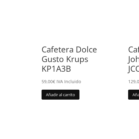
Cafetera Dolce
Ca
Gusto Krups
Jo
KP1A3B
JC
59,00
€
IVA Incluido
129,
Añadir al carrito
Aña