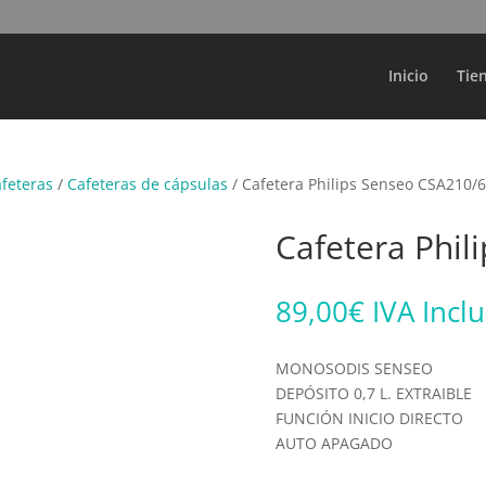
Búsqueda
de
productos
Inicio
Tie
afeteras
/
Cafeteras de cápsulas
/ Cafetera Philips Senseo CSA210/
Cafetera Phil
89,00
€
IVA Incl
MONOSODIS SENSEO
DEPÓSITO 0,7 L. EXTRAIBLE
FUNCIÓN INICIO DIRECTO
AUTO APAGADO