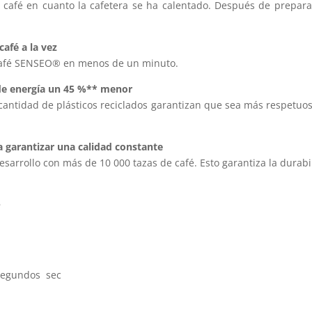
l café en cuanto la cafetera se ha calentado. Después de prepar
café a la vez
o café SENSEO® en menos de un minuto.
 de energía un 45 %** menor
antidad de plásticos reciclados garantizan que sea más respetuo
 garantizar una calidad constante
sarrollo con más de 10 000 tazas de café. Esto garantiza la durabil
s
 segundos sec