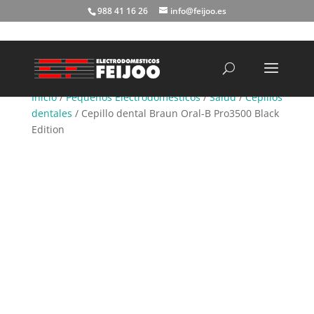
988 41 16 26
info@feijoo.es
Búsqueda
de
productos
Inicio
/
Pequeños Electrodomésticos
/
Salud
/
Cepillos
dentales
/ Cepillo dental Braun Oral-B Pro3500 Black
Edition