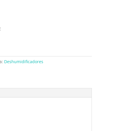
E
a:
Deshumidificadores