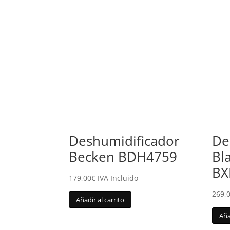
Deshumidificador
De
Becken BDH4759
Bl
BX
179,00
€
IVA Incluido
269,
Añadir al carrito
Aña