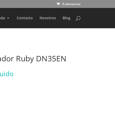
0 elementos
nda
Contacto
Nosotros
Blog
ador Ruby DN35EN
luido