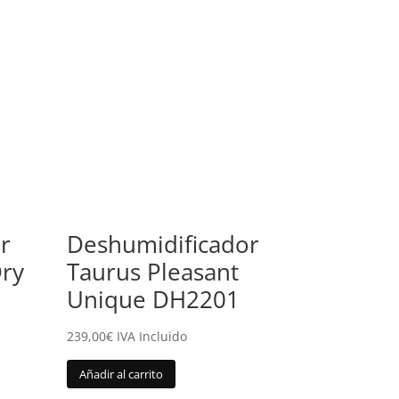
r
Deshumidificador
Dry
Taurus Pleasant
Unique DH2201
239,00
€
IVA Incluido
Añadir al carrito