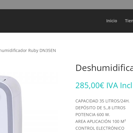
Búsqueda
de
productos
Inicio
Tie
humidificador Ruby DN35EN
Deshumidific
285,00
€
IVA Inc
CAPACIDAD 35 LITROS/24H.
DEPÓSITO DE 5,,8 LITROS
POTENCIA 600 W.
AREA APLICACIÓN 100 M²
CONTROL ELECTRÓNICO