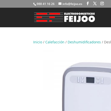
988 41 16 26
info@feijoo.es
Inicio
/
Calefacción
/
Deshumidificadores
/ Des