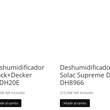
shumidificador
Deshumidificado
ack+Decker
Solac Supreme 
DH20E
DH8966
00
€
IVA Incluido
215,00
€
IVA Incluido
dir al carrito
Añadir al carrito