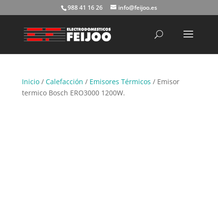
988 41 16 26
info@feijoo.es
Búsqueda
de
productos
Inicio
/
Calefacción
/
Emisores Térmicos
/ Emisor
termico Bosch ERO3000 1200W.