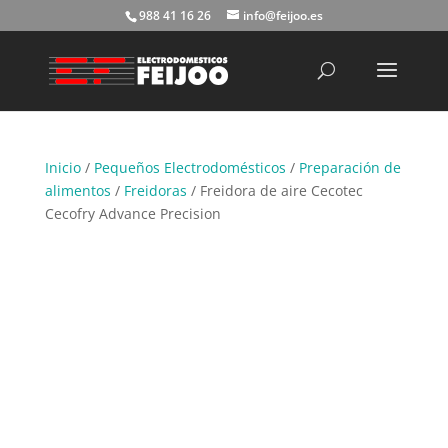
988 41 16 26
info@feijoo.es
Búsqueda
de
productos
Inicio
/
Pequeños Electrodomésticos
/
Preparación de
alimentos
/
Freidoras
/ Freidora de aire Cecotec
Cecofry Advance Precision