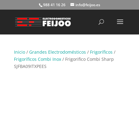
988 41 16 26
info@feijoo.es
Búsqueda
de
productos
Inicio
/
Grandes Electrodomésticos
/
Frigoríficos
/
Frigoríficos Combi Inox
/ Frigorifico Combi Sharp
SJFBA09ITXPEES