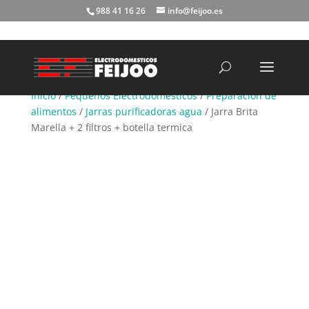
988 41 16 26
info@feijoo.es
Búsqueda
de
productos
Inicio
/
Pequeños Electrodomésticos
/
Preparación de
alimentos
/
Jarras purificadoras agua
/ Jarra Brita
Marella + 2 filtros + botella termica