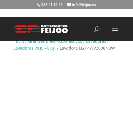
988 41 16 26
info@feijoo.es
Búsqueda
de
productos
Inicio
/
Grandes Electrodomésticos
/
Lavadoras
/
Lavadoras 7Kg. - 8Kg.
/ Lavadora LG F4WV3008N3W