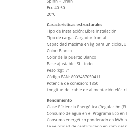
Spinn + Drain
Eco 40-60
20°C
Características estructurales
Tipo de instalación: Libre instalación
Tipo de carga: Cargador frontal
Capacidad máxima en kg para un ciclo(EU 
Color: Blanco
Color de la puerta: Blanco
Base ajustable: Sí - todo
Peso (kg): 71
Código EAN: 8003437050411
Potencia de conexión: 1850
Longitud del cable de alimentación eléctri
Rendimiento
Clase Eficiencia Energética (Regulación (E
Consumo de agua en el Programa Eco en lit
Consumo energético ponderado en kWh por 
La velocidad de centrifugado en rpm del 