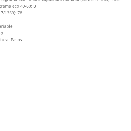
grama eco 40-60: B
17/1369): 78
ariable
uo
tura: Pasos