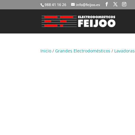
988 41 16 26
info@feijoo.es
Inicio
/
Grandes Electrodomésticos
/
Lavadoras