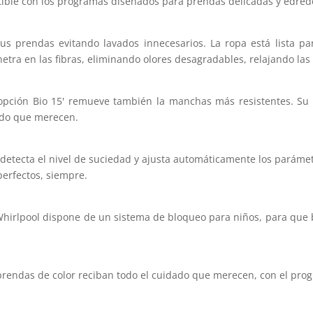
tible con los programas diseñados para prendas delicadas y edred
us prendas evitando lavados innecesarios. La ropa está lista p
tra en las fibras, eliminando olores desagradables, relajando las f
opción Bio 15' remueve también la manchas más resistentes. Su 
ado que merecen.
 detecta el nivel de suciedad y ajusta automáticamente los parám
perfectos, siempre.
Whirlpool dispone de un sistema de bloqueo para niños, para que 
 prendas de color reciban todo el cuidado que merecen, con el pro