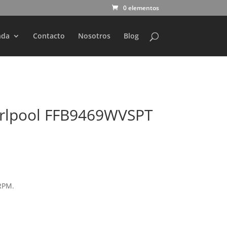
0 elementos
nda
Contacto
Nosotros
Blog
rlpool FFB9469WVSPT
RPM.