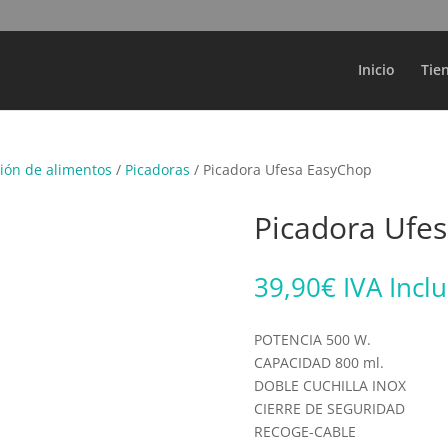
Búsqueda
de
productos
Inicio
Tie
ión de alimentos
/
Picadoras
/ Picadora Ufesa EasyChop
Picadora Ufe
39,90
€
IVA Incl
POTENCIA 500 W.
CAPACIDAD 800 ml.
DOBLE CUCHILLA INOX
CIERRE DE SEGURIDAD
RECOGE-CABLE