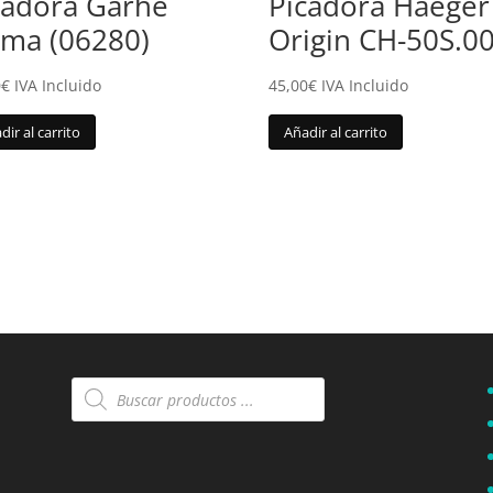
cadora Garhe
Picadora Haeger
gma (06280)
Origin CH-50S.0
0
€
IVA Incluido
45,00
€
IVA Incluido
dir al carrito
Añadir al carrito
Búsqueda
de
productos