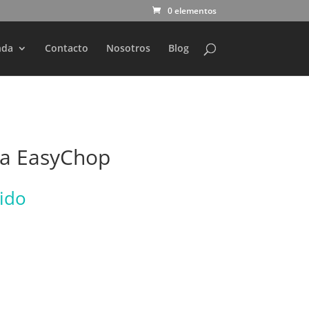
0 elementos
nda
Contacto
Nosotros
Blog
sa EasyChop
uido