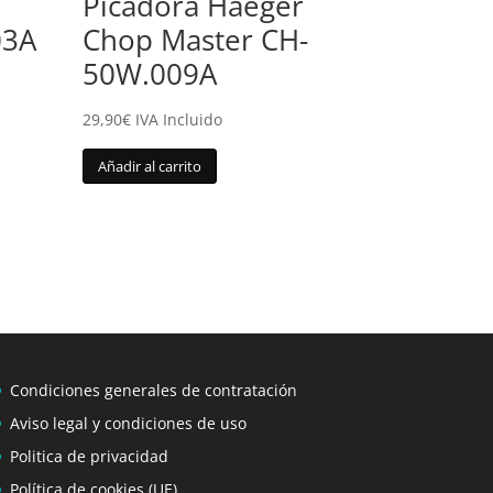
Picadora Haeger
03A
Chop Master CH-
50W.009A
29,90
€
IVA Incluido
Añadir al carrito
Condiciones generales de contratación
Aviso legal y condiciones de uso
Politica de privacidad
Política de cookies (UE)