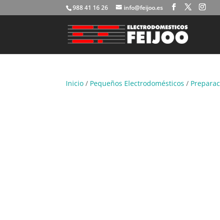
988 41 16 26
info@feijoo.es
Inicio
/
Pequeños Electrodomésticos
/
Preparac