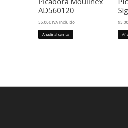
Picadora Moulinex
Pi
AD560120
Si
55,00
€
IVA Incluido
95,0
Añadir al carrito
Aña