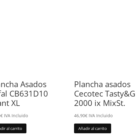
ancha Asados
Plancha asados
fal CB631D10
Cecotec Tasty&Gr
ant XL
2000 ix MixSt.
0
€
IVA Incluido
46,90
€
IVA Incluido
dir al carrito
Añadir al carrito