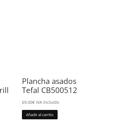
Plancha asados
ill
Tefal CB500512
69,00
€
IVA Incluido
Añadir al carrito