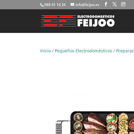
988 41 16 26
info@feijoo.es
Inicio
/
Pequeños Electrodomésticos
/
Preparac