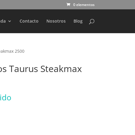
0 elementos
nda
Contacto
Nosotros
Blog
teakmax 2500
os Taurus Steakmax
uido