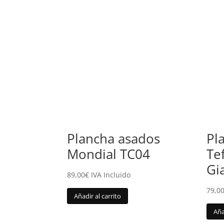
Plancha asados
Pl
Mondial TC04
Te
Gi
89,00
€
IVA Incluido
79,0
Añadir al carrito
Aña