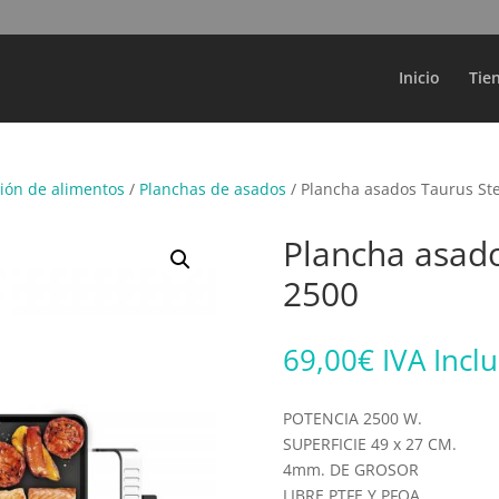
Búsqueda
de
productos
Inicio
Tie
ión de alimentos
/
Planchas de asados
/ Plancha asados Taurus S
Plancha asad
2500
69,00
€
IVA Incl
POTENCIA 2500 W.
SUPERFICIE 49 x 27 CM.
4mm. DE GROSOR
LIBRE PTFE Y PFOA