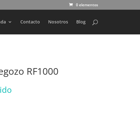
0 elementos
nda
Contacto
Nosotros
Blog
egozo RF1000
uido