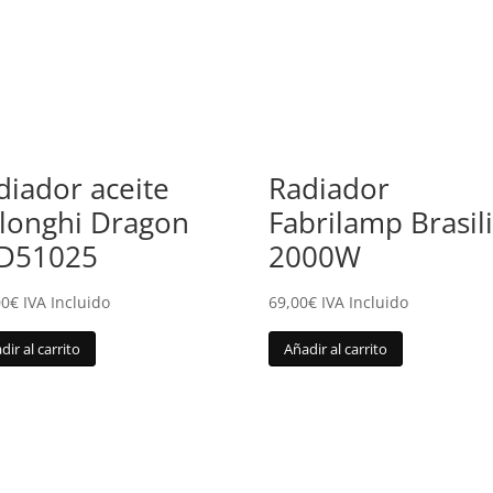
diador aceite
Radiador
longhi Dragon
Fabrilamp Brasil
D51025
2000W
00
€
IVA Incluido
69,00
€
IVA Incluido
dir al carrito
Añadir al carrito