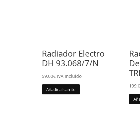
Radiador Electro
Ra
DH 93.068/7/N
De
TR
59,00
€
IVA Incluido
199,
Añadir al carrito
Aña