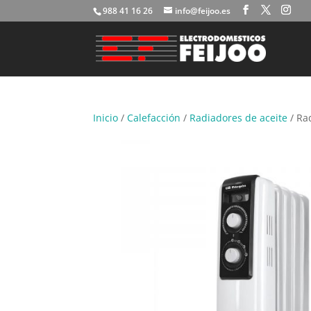
988 41 16 26
info@feijoo.es
Inicio
/
Calefacción
/
Radiadores de aceite
/ Ra