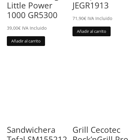
Little Power
JEGR1913
1000 GR5300
71,90
€
IVA Incluido
39,00
€
IVA Incluido
Añadir al carrito
Añadir al carrito
Sandwichera
Grill Cecotec
Tefal SM155212
Rock’nGrill Pro