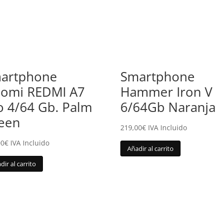
artphone
Smartphone
aomi REDMI A7
Hammer Iron V
o 4/64 Gb. Palm
6/64Gb Naranja
een
219,00
€
IVA Incluido
00
€
IVA Incluido
Añadir al carrito
dir al carrito