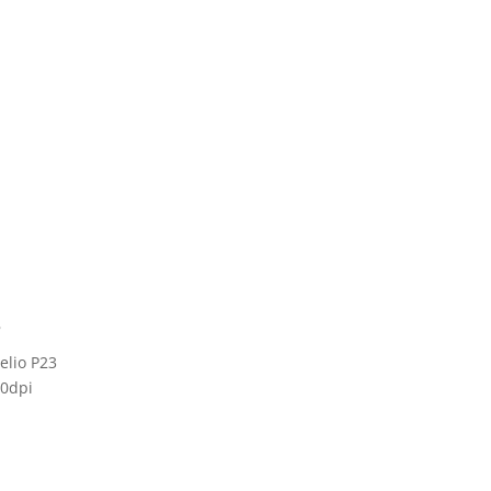
s
elio P23
20dpi