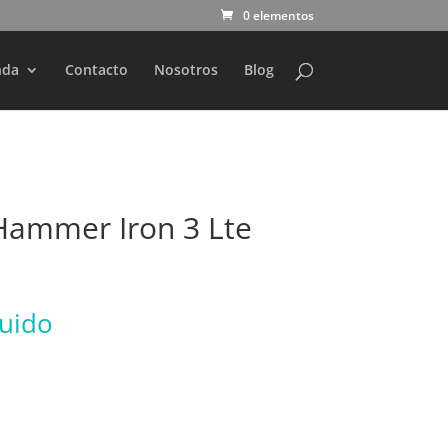
0 elementos
nda
Contacto
Nosotros
Blog
ammer Iron 3 Lte
luido