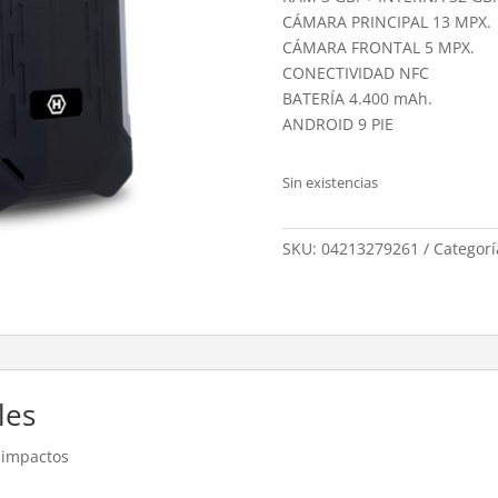
CÁMARA PRINCIPAL 13 MPX.
CÁMARA FRONTAL 5 MPX.
CONECTIVIDAD NFC
BATERÍA 4.400 mAh.
ANDROID 9 PIE
Sin existencias
SKU:
04213279261
Categorí
les
e impactos