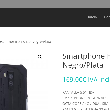
Búsqueda
de
productos
Inicio
Tie
Hammer Iron 3 Lte Negro/Plata
Smartphone H
Negro/Plata
169,00
€
IVA Inc
PANTALLA 5,5″ HD+
SMARTPHONE RUGERIZADO
OCTA CORE / 4G / DUAL SIM
RAM 3 GB. + INTERNA 32 GB.