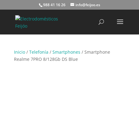
988 41 16 26
info@feijoo.es
Búsqueda
de
productos
Inicio
/
Telefonía
/
Smartphones
/ Smartphone
Realme 7PRO 8/128Gb DS Blue