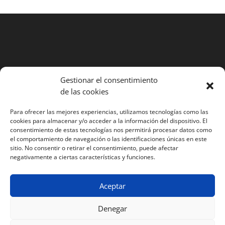
Gestionar el consentimiento
Búsqueda
de las cookies
de
Para ofrecer las mejores experiencias, utilizamos tecnologías como las
productos
cookies para almacenar y/o acceder a la información del dispositivo. El
consentimiento de estas tecnologías nos permitirá procesar datos como
Condiciones generales de contratación
el comportamiento de navegación o las identificaciones únicas en este
Aviso legal y condiciones de uso
sitio. No consentir o retirar el consentimiento, puede afectar
negativamente a ciertas características y funciones.
Politica de privacidad
Política de cookies (UE)
Aceptar
Denegar