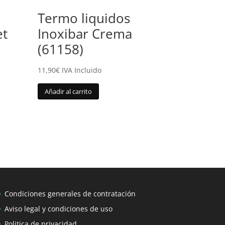
Termo liquidos
et
Inoxibar Crema
(61158)
11,90
€
IVA Incluido
Añadir al carrito
Condiciones generales de contratación
Aviso legal y condiciones de uso
Politica de privacidad