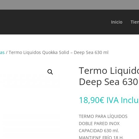
Búsqueda
de
productos
Inicio
Tie
ras
/ Termo Liquidos Quokka Solid – Deep Sea 630 ml
Termo Liquido
Deep Sea 630
18,90
€
IVA Incl
TERMO PARA LÍQUIDOS
DOBLE PARED INOX
CAPACIDAD 630 ml.
MANTIENE FRÍO 18 H.