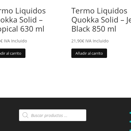
rmo Liquidos
Termo Liquidos
okka Solid –
Quokka Solid – J
opical 630 ml
Black 850 ml
0
€
IVA Incluido
21,90
€
IVA Incluido
dir al carrito
Añadir al carrito
Búsqueda
de
productos