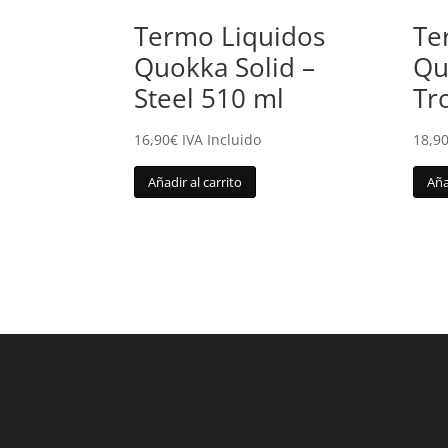
Termo Liquidos
Te
Quokka Solid –
Qu
Steel 510 ml
Tr
16,90
€
IVA Incluido
18,9
Añadir al carrito
Aña