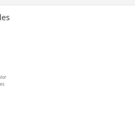
les
alor
hes