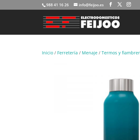
988 41 16 26
info@feijoo.es
Inicio
/
Ferretería
/
Menaje
/
Termos y fiambre