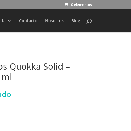
0 elementos
nda
Contacto
Nosotros
Blog
s Quokka Solid –
 ml
uido