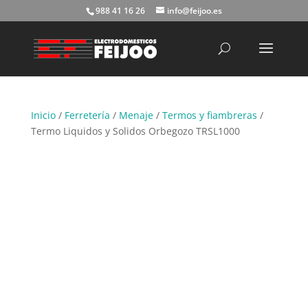
988 41 16 26
info@feijoo.es
Búsqueda
de
productos
Inicio
/
Ferretería
/
Menaje
/
Termos y fiambreras
/
Termo Liquidos y Solidos Orbegozo TRSL1000