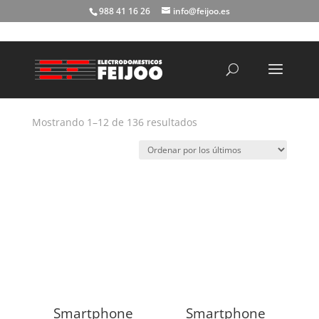
988 41 16 26
info@feijoo.es
Búsqueda
de
productos
Ordenado
Mostrando 1–12 de 136 resultados
por
los
últimos
Smartphone
Smartphone