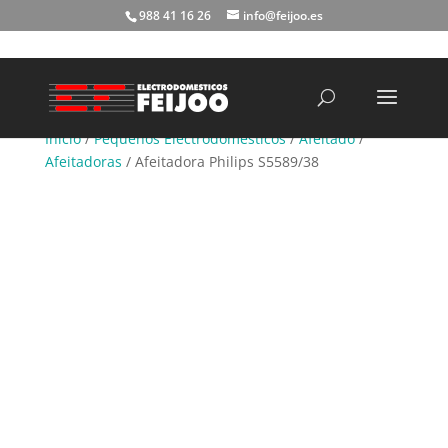
988 41 16 26
info@feijoo.es
Búsqueda
de
productos
Inicio
/
Pequeños Electrodomésticos
/
Afeitado
/
Afeitadoras
/ Afeitadora Philips S5589/38