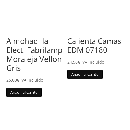
Almohadilla
Calienta Camas
Elect. Fabrilamp
EDM 07180
Moraleja Vellon
24,90
€
IVA Incluido
Gris
Añadir al carrito
25,00
€
IVA Incluido
Añadir al carrito