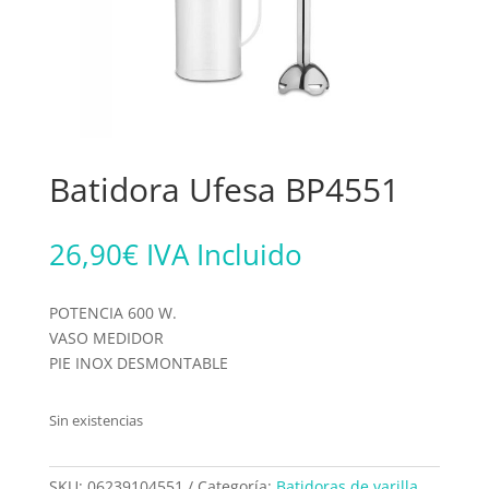
Batidora Ufesa BP4551
26,90
€
IVA Incluido
POTENCIA 600 W.
VASO MEDIDOR
PIE INOX DESMONTABLE
Sin existencias
SKU:
06239104551
Categoría:
Batidoras de varilla