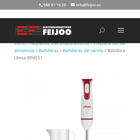
988 41 16 26
info@feijoo.es
Búsqueda
de
productos
Inicio
/
Pequeños Electrodomésticos
/
Preparación de
alimentos
/
Batidoras
/
Batidoras de varilla
/ Batidora
Ufesa BP4551