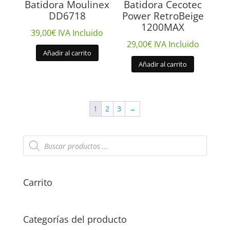
Batidora Moulinex
Batidora Cecotec
DD6718
Power RetroBeige
1200MAX
39,00
€
IVA Incluido
29,00
€
IVA Incluido
Añadir al carrito
Añadir al carrito
1
2
3
→
Búsqueda
de
productos
Carrito
Categorías del producto