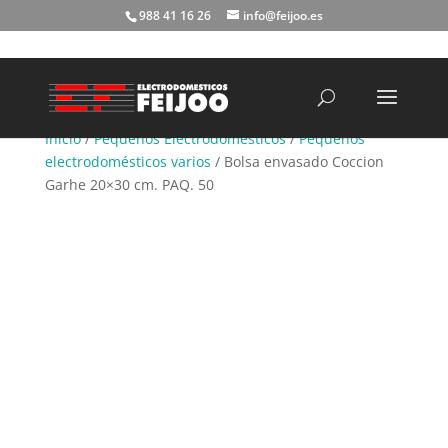
988 41 16 26
info@feijoo.es
Búsqueda
de
productos
Inicio
/
Pequeños Electrodomésticos
/
Pequeños
electrodomésticos varios
/ Bolsa envasado Coccion
Garhe 20×30 cm. PAQ. 50