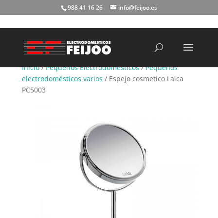
988 41 16 26
info@feijoo.es
Búsqueda
de
productos
Inicio
/
Pequeños Electrodomésticos
/
Pequeños
electrodomésticos varios
/ Espejo cosmetico Laica
PC5003