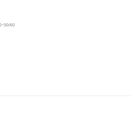
s
40~50/60