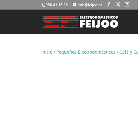
988 41 16 26
info@feijoo.es
Inicio
/
Pequeños Electrodomésticos
/
Café y C