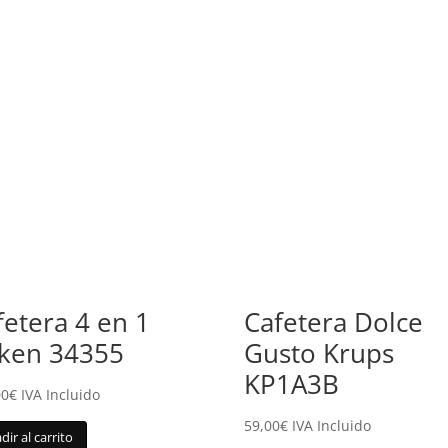
fetera 4 en 1
Cafetera Dolce
ken 34355
Gusto Krups
KP1A3B
00
€
IVA Incluido
59,00
€
IVA Incluido
dir al carrito