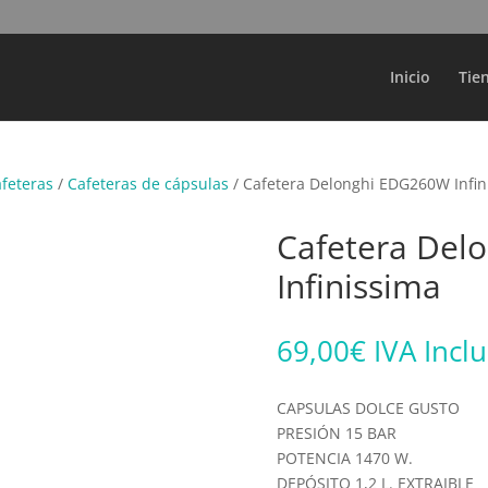
Búsqueda
de
productos
Inicio
Tie
afeteras
/
Cafeteras de cápsulas
/ Cafetera Delonghi EDG260W Infin
Cafetera Del
Infinissima
69,00
€
IVA Incl
CAPSULAS DOLCE GUSTO
PRESIÓN 15 BAR
POTENCIA 1470 W.
DEPÓSITO 1,2 L. EXTRAIBLE