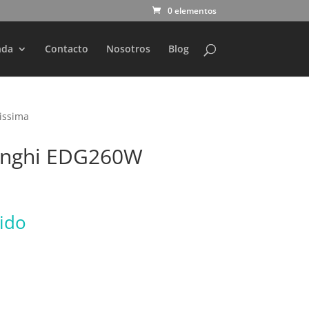
0 elementos
nda
Contacto
Nosotros
Blog
issima
onghi EDG260W
uido