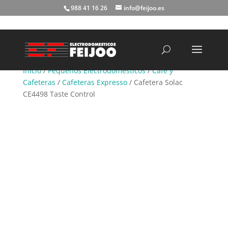
988 41 16 26
info@feijoo.es
Búsqueda
de
productos
Inicio
/
Pequeños Electrodomésticos
/
Café y
Cafeteras
/
Cafeteras Expresso
/ Cafetera Solac
CE4498 Taste Control