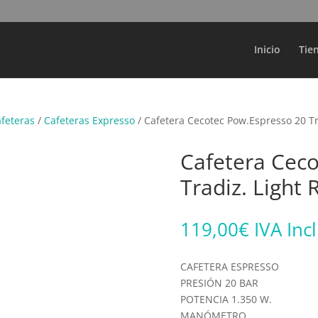
Búsqueda
de
productos
Inicio
Tie
afeteras
/
Cafeteras Expresso
/ Cafetera Cecotec Pow.Espresso 20 Tr
Cafetera Cec
Tradiz. Light 
119,00
€
IVA Inc
CAFETERA ESPRESSO
PRESIÓN 20 BAR
POTENCIA 1.350 W.
MANÓMETRO