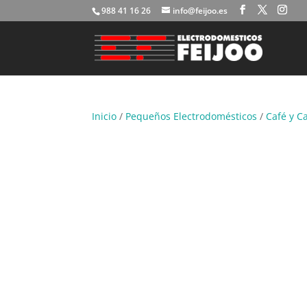
988 41 16 26
info@feijoo.es
Inicio
/
Pequeños Electrodomésticos
/
Café y C