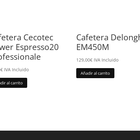
fetera Cecotec
Cafetera Delong
wer Espresso20
EM450M
ofessionale
129,00
€
IVA Incluido
0
€
IVA Incluido
Añadir al carrito
dir al carrito