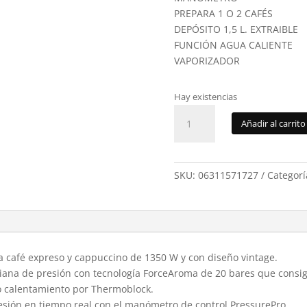
PREPARA 1 O 2 CAFÉS
DEPÓSITO 1,5 L. EXTRAIBLE
FUNCIÓN AGUA CALIENTE
VAPORIZADOR
Hay existencias
Cafetera
Añadir al carrito
Cecotec
Pow.Espresso
20
Tradiz.
SKU:
06311571727
Categorí
Light
Red
cantidad
a café expreso y cappuccino de 1350 W y con diseño vintage.
iana de presión con tecnología ForceAroma de 20 bares que consi
o calentamiento por Thermoblock.
sión en tiempo real con el manómetro de control PressurePro.