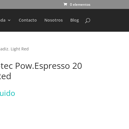
0 elementos
nda
Contacto
Nosotros
Blog
adiz. Light Red
otec Pow.Espresso 20
Red
luido