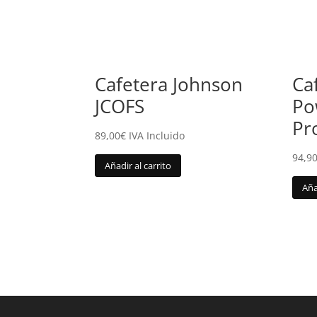
Cafetera Johnson
Ca
JCOFS
Po
Pr
89,00
€
IVA Incluido
94,9
Añadir al carrito
Aña