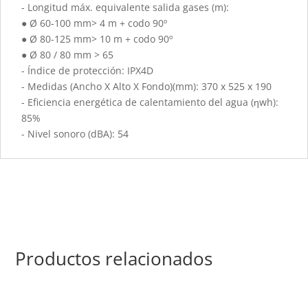
- Longitud máx. equivalente salida gases (m):
● Ø 60-100 mm> 4 m + codo 90º
● Ø 80-125 mm> 10 m + codo 90º
● Ø 80 / 80 mm > 65
- Índice de protección: IPX4D
- Medidas (Ancho X Alto X Fondo)(mm): 370 x 525 x 190
- Eficiencia energética de calentamiento del agua (ηwh):
85%
- Nivel sonoro (dBA): 54
Productos relacionados