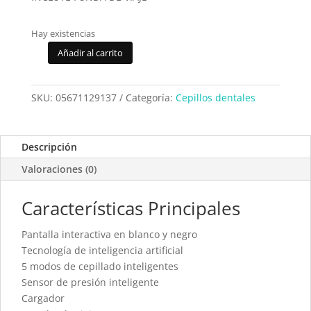
Hay existencias
Añadir al carrito
Cepillo
Dental
Braun
SKU:
05671129137
Categoría:
Cepillos dentales
Oral-
B
iO6s
Descripción
Negro
Valoraciones (0)
cantidad
Características Principales
Pantalla interactiva en blanco y negro
Tecnología de inteligencia artificial
5 modos de cepillado inteligentes
Sensor de presión inteligente
Cargador