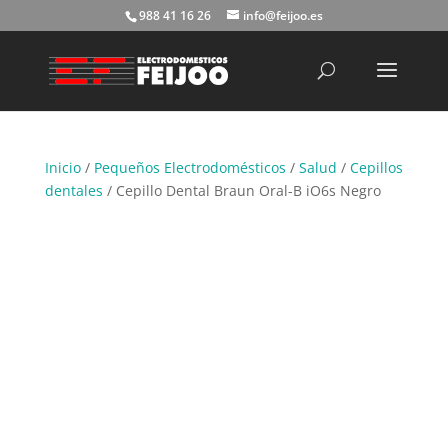
988 41 16 26
info@feijoo.es
Búsqueda
de
productos
Inicio
/
Pequeños Electrodomésticos
/
Salud
/
Cepillos
dentales
/ Cepillo Dental Braun Oral-B iO6s Negro