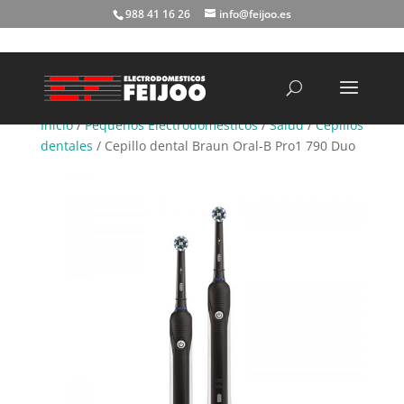
988 41 16 26
info@feijoo.es
Búsqueda
de
productos
Inicio
/
Pequeños Electrodomésticos
/
Salud
/
Cepillos
dentales
/ Cepillo dental Braun Oral-B Pro1 790 Duo