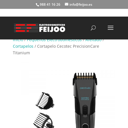
988 41 16 26
info@feijoo.es
Búsqueda
de
productos
Inicio
/
Pequeños Electrodomésticos
/
Afeitado
/
Cortapelos
/ Cortapelo Cecotec PrecisionCare
Titanium