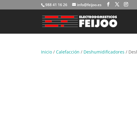
988 41 16 26
info@feijoo.es
Inicio
/
Calefacción
/
Deshumidificadores
/ Des