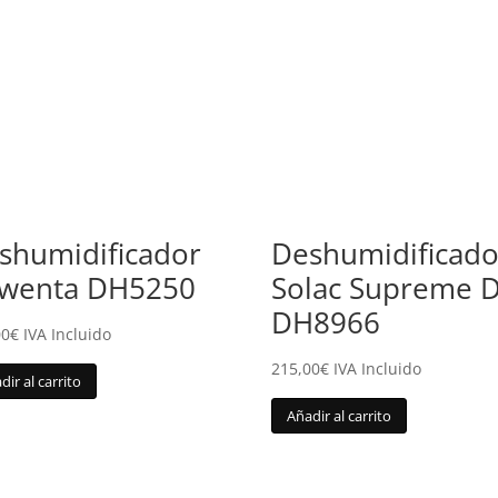
shumidificador
Deshumidificado
wenta DH5250
Solac Supreme 
DH8966
00
€
IVA Incluido
215,00
€
IVA Incluido
dir al carrito
Añadir al carrito