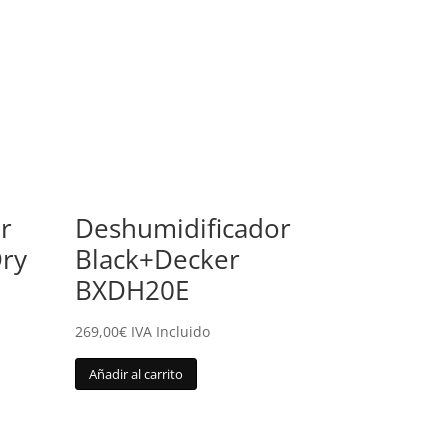
r
Deshumidificador
Dry
Black+Decker
BXDH20E
269,00
€
IVA Incluido
Añadir al carrito