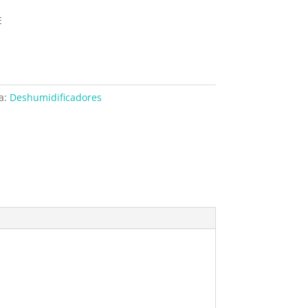
E
a:
Deshumidificadores