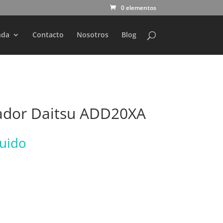
0 elementos
nda
Contacto
Nosotros
Blog
ador Daitsu ADD20XA
luido