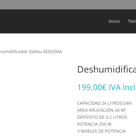
Búsqueda
de
productos
Inicio
Tie
humidificador Daitsu ADD20XA
Deshumidific
199,00
€
IVA Inc
CAPACIDAD 24 LITROS/24H.
AREA APLICACIÓN 24 M²
DEPÓSITO DE 3,2 LITROS
POTENCIA 250 W.
3 NIVELES DE POTENCIA