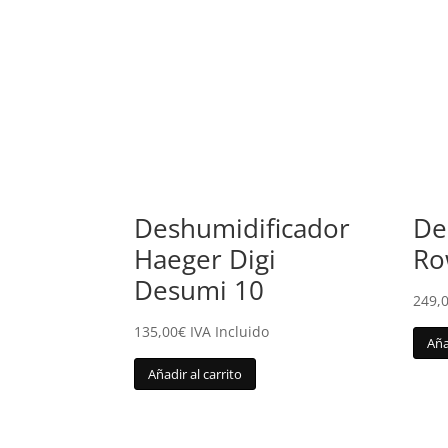
Deshumidificador
De
Haeger Digi
Ro
Desumi 10
249,
135,00
€
IVA Incluido
Aña
Añadir al carrito