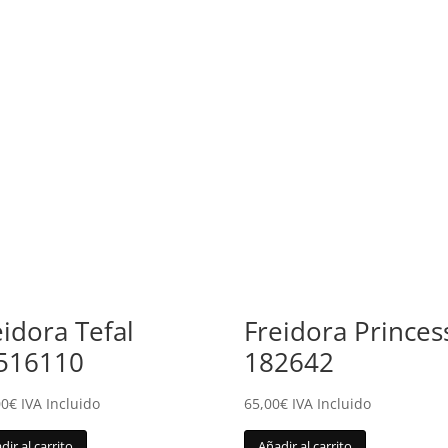
eidora Tefal
Freidora Princes
516110
182642
00
€
IVA Incluido
65,00
€
IVA Incluido
dir al carrito
Añadir al carrito