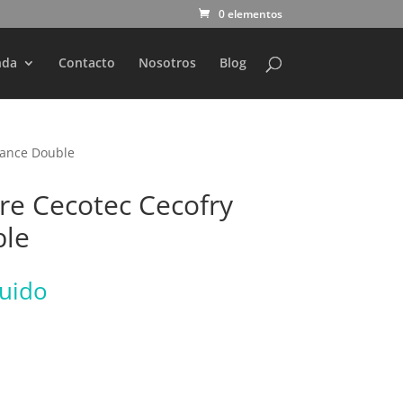
0 elementos
nda
Contacto
Nosotros
Blog
vance Double
ire Cecotec Cecofry
ble
luido