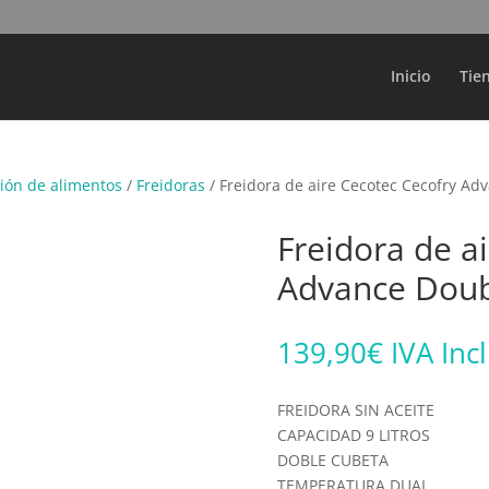
Búsqueda
de
productos
Inicio
Tie
ión de alimentos
/
Freidoras
/ Freidora de aire Cecotec Cecofry Ad
Freidora de a
Advance Dou
139,90
€
IVA Inc
FREIDORA SIN ACEITE
CAPACIDAD 9 LITROS
DOBLE CUBETA
TEMPERATURA DUAL