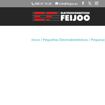
988 41 16 26
info@feijoo.es
Inicio
/
Pequeños Electrodomésticos
/
Preparac