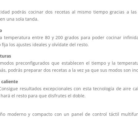
idad podrás cocinar dos recetas al mismo tiempo gracias a las
en una sola tanda.
to
la temperatura entre 80 y 200 grados para poder cocinar infinid
ija los ajustes ideales y olvídate del resto.
aturas
 modos preconfigurados que establecen el tiempo y la temperat
emás, podrás preparar dos recetas a la vez ya que sus modos son i
 caliente
Consigue resultados excepcionales con esta tecnología de aire ca
a hará el resto para que disfrutes el doble.
eño moderno y compacto con un panel de control táctil multifun