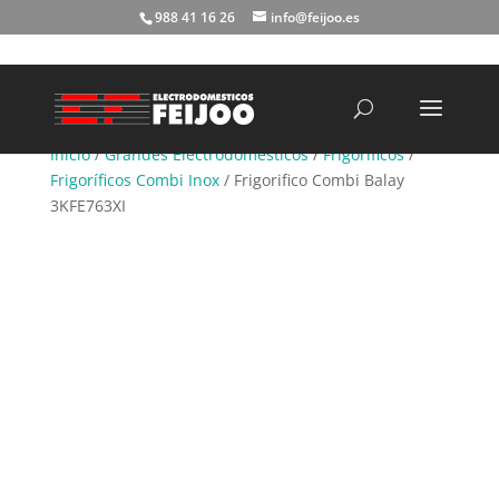
988 41 16 26
info@feijoo.es
Búsqueda
de
productos
Inicio
/
Grandes Electrodomésticos
/
Frigoríficos
/
Frigoríficos Combi Inox
/ Frigorifico Combi Balay
3KFE763XI