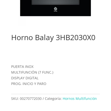
Horno Balay 3HB2030X0
PUERTA INOX
MULTIFUNCIÓN (7 FUNC.)
DISPLAY DIGITAL
PROG. INICIO Y PARO
SKU:
00270772030
Categoría:
Hornos Multifunción