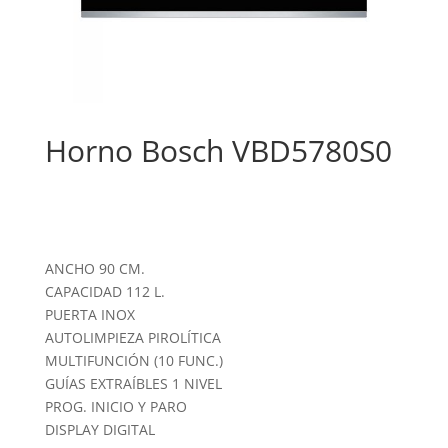
Horno Bosch VBD5780S0
ANCHO 90 CM.
CAPACIDAD 112 L.
PUERTA INOX
AUTOLIMPIEZA PIROLÍTICA
MULTIFUNCIÓN (10 FUNC.)
GUÍAS EXTRAÍBLES 1 NIVEL
PROG. INICIO Y PARO
DISPLAY DIGITAL