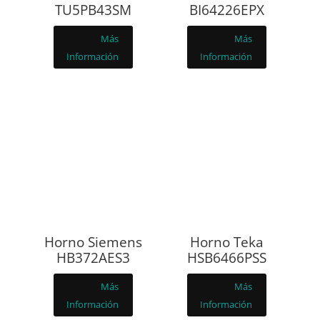
TU5PB43SM
BI64226EPX
Más
Más
Información
Información
Horno Siemens
Horno Teka
HB372AES3
HSB6466PSS
Más
Más
Información
Información