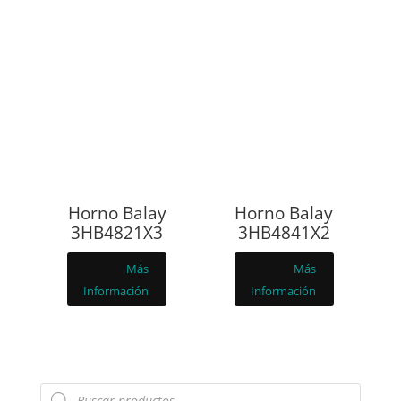
Horno Balay
Horno Balay
3HB4821X3
3HB4841X2
Más
Más
Información
Información
Búsqueda
de