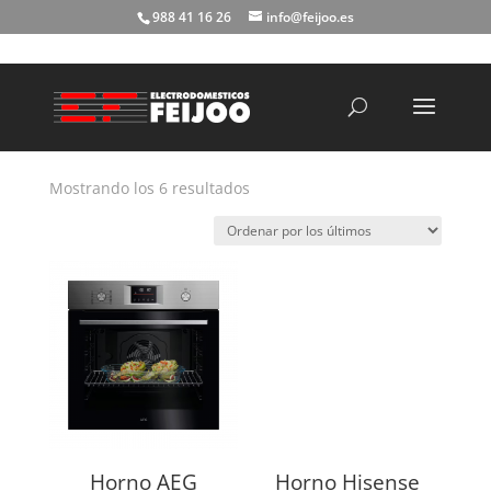
988 41 16 26
info@feijoo.es
Búsqueda
de
productos
Ordenado
Mostrando los 6 resultados
por
los
últimos
Horno AEG
Horno Hisense