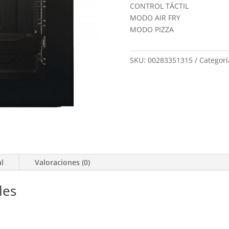
CONTROL TÁCTIL
MODO AIR FRY
MODO PIZZA
SKU:
00283351315
Categorí
al
Valoraciones (0)
les