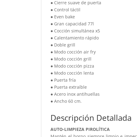
● Cierre suave de puerta
● Control táctil
● Even bake
● Gran capacidad 77l
● Cocción simultánea x5
● Calentamiento rápido
● Doble grill
● Modo cocción air fry
● Modo cocción grill
● Modo cocción pizza
● Modo cocción lenta
● Puerta fría
● Puerta extraíble
● Acero inox antihuellas
● Ancho 60 cm.
Descripción Detallada
AUTO-LIMPIEZA PIROLÍTICA
Mantén el horno siempre limpio e impeca