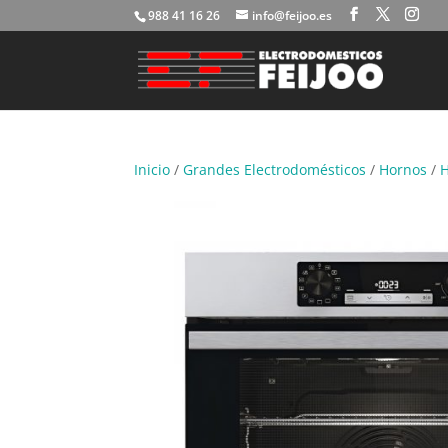
988 41 16 26
info@feijoo.es
Inicio
/
Grandes Electrodomésticos
/
Hornos
/
H