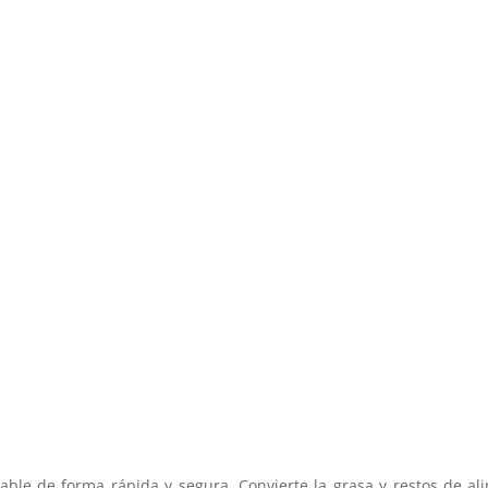
ble de forma rápida y segura. Convierte la grasa y restos de al