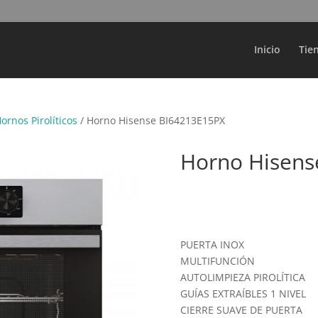
Búsqueda
de
productos
Inicio
Tie
ornos Pirolíticos
/ Horno Hisense BI64213E15PX
Horno Hisens
PUERTA INOX
MULTIFUNCIÓN
AUTOLIMPIEZA PIROLÍTICA
GUÍAS EXTRAÍBLES 1 NIVEL
CIERRE SUAVE DE PUERTA