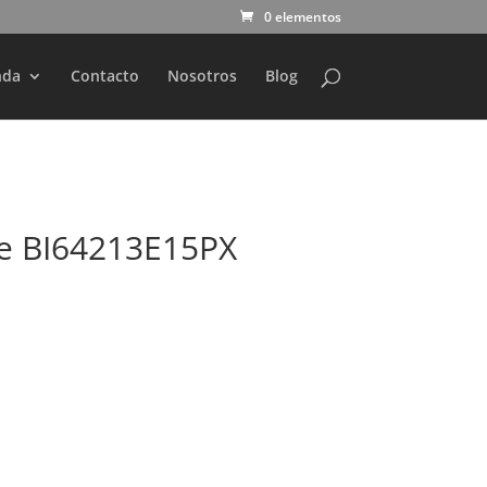
0 elementos
nda
Contacto
Nosotros
Blog
e BI64213E15PX