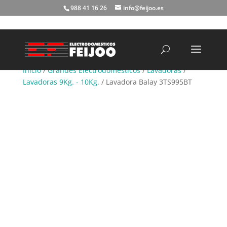
988 41 16 26
info@feijoo.es
Búsqueda
de
productos
Inicio
/
Grandes Electrodomésticos
/
Lavadoras
/
Lavadoras 9Kg. - 10Kg.
/ Lavadora Balay 3TS995BT