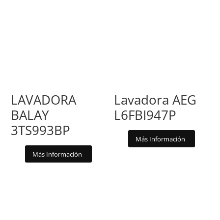
LAVADORA
Lavadora AEG
BALAY
L6FBI947P
3TS993BP
Más Información
Más Información