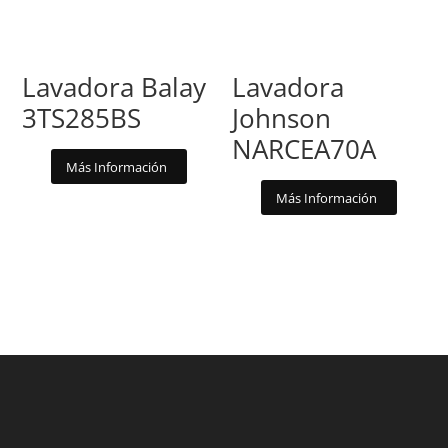
Lavadora Balay
Lavadora
3TS285BS
Johnson
NARCEA70A
Más Información
Más Información